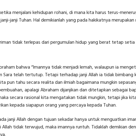
 ketika menjalani kehidupan rohani, di mana kita harus terus-mener
nji-janji Tuhan. Hal demikianlah yang pada hakikatnya merupakan r
riman tidak terlepas dari pergumulan hidup yang berat tetap set
g Abraham bahwa “Imannya tidak menjadi lemah, walaupun ia menge
m Sara telah tertutup. Tetapi terhadap janji Allah ia tidak bimban
 kita pun tahu secara realita dan ilmiah bagaimana mungkin sepasan
pembuahan, apalagi Abraham dijanjikan dan ditetapkan sebagai bap
 maka secara rasional kita mengatakan tidak mungkin, tetapi jika 
berikan kepada siapapun orang yang percaya kepada Tuhan.
janji Allah dengan tujuan sekadar hanya untuk menguatkan imanny
nji Allah tidak terwujud, maka imannya runtuh. Tidaklah demikian d
ya.