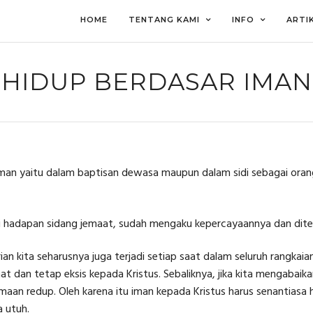
HOME
TENTANG KAMI
INFO
ARTI
HIDUP BERDASAR IMAN
 iman yaitu dalam baptisan dewasa maupun dalam sidi sebagai ora
“Di hadapan sidang jemaat, sudah mengaku kepercayaannya dan dit
n kita seharusnya juga terjadi setiap saat dalam seluruh rangkaian
 dan tetap eksis kepada Kristus. Sebaliknya, jika kita mengabai
aan redup. Oleh karena itu iman kepada Kristus harus senantiasa 
 utuh.