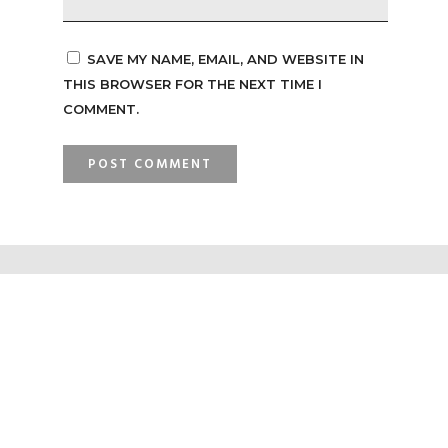
SAVE MY NAME, EMAIL, AND WEBSITE IN
THIS BROWSER FOR THE NEXT TIME I
COMMENT.
GKI Pamulang juga ada di :
Dapatkan GEMA Digital di :